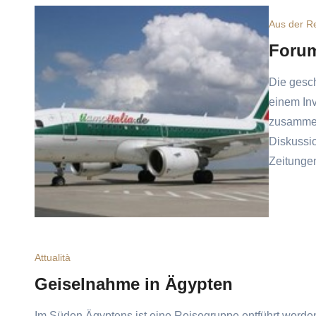
Aus der R
Forum
Die gesch
einem In
zusammen
Diskussio
Zeitunge
Attualità
Geiselnahme in Ägypten
Im Süden Ägyptens ist eine Reisegruppe entführt worden