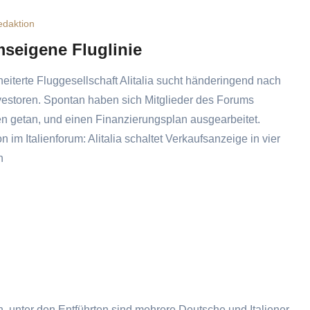
edaktion
seigene Fluglinie
eiterte Fluggesellschaft Alitalia sucht händeringend nach
vestoren. Spontan haben sich Mitglieder des Forums
 getan, und einen Finanzierungsplan ausgearbeitet.
n im Italienforum: Alitalia schaltet Verkaufsanzeige in vier
n
, unter den Entführten sind mehrere Deutsche und Italiener.