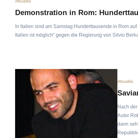
Attualità
Demonstration in Rom: Hundertta
In Italien sind am Samstag Hunderttausende in Rom auf
Italien ist möglich“ gegen die Regierung von Silvio Berl
Attualità
Savian
Nach der 
Autor Rob
dann sehe
Repubbli