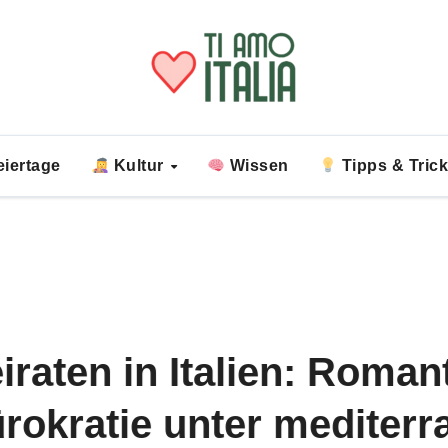
iertage
Kultur
Wissen
Tipps & Tric
Feiertage
Festa della