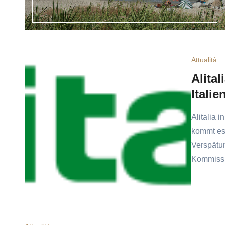
Attualità
Alital
Italie
Alitalia 
kommt es
Verspätun
Kommissio