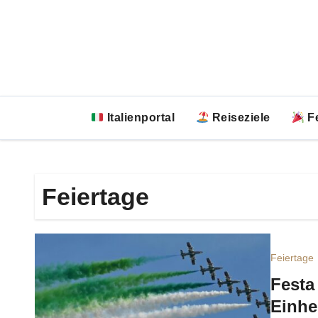
Zum
Inhalt
springen
Italienportal
Reiseziele
Fe
Feiertage
Feiertage
Festa
Einhe