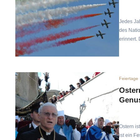
Jedes Jah
des Natio
erinnert.
Feiertage
Oster
Genu
Ostern is
ist ein F