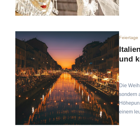
Feiertage
Itali
und k
Die Weihna
sondern a
Höhepunk
einem le