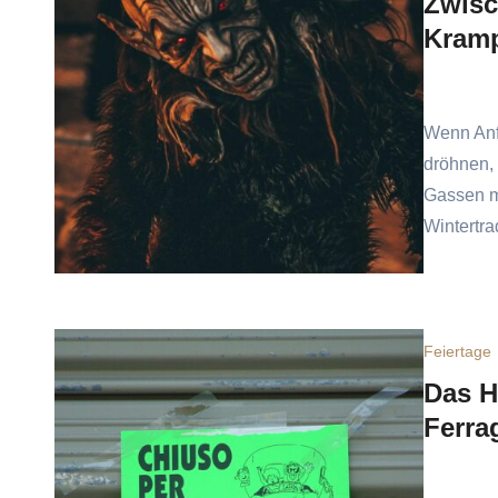
Zwisc
Kramp
Wenn Anf
dröhnen,
Gassen ma
Wintertra
Feiertage
Das H
Ferra