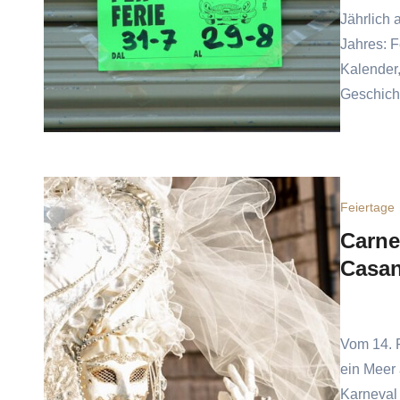
Jährlich 
Jahres: F
Kalender,
Geschich
Feiertage
Carne
Casa
Vom 14. F
ein Meer
Karneval