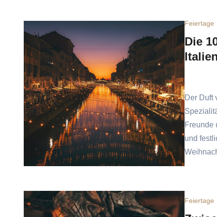
Feiertage
Die 1
Italie
Der Duft 
Speziali
Freunde u
und fest
Weihnac
Feiertage