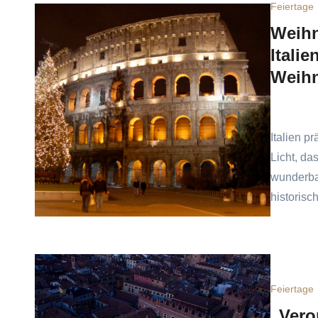
Feiertage
Weihn
Itali
Weihn
Italien p
Licht, da
wunderba
historisc
Feiertage
„Vero