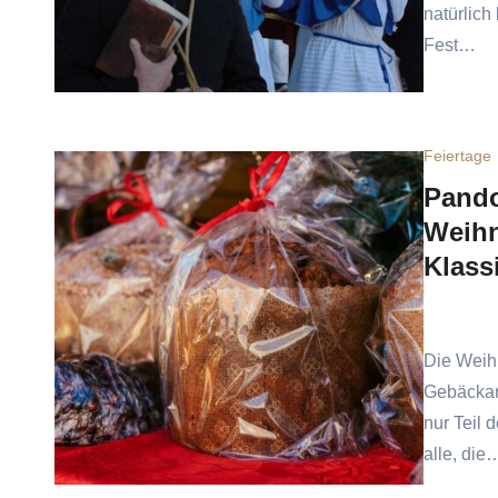
natürlich
Fest…
Feiertage
Pando
Weihn
Klass
Die Weihn
Gebäckar
nur Teil 
alle, die