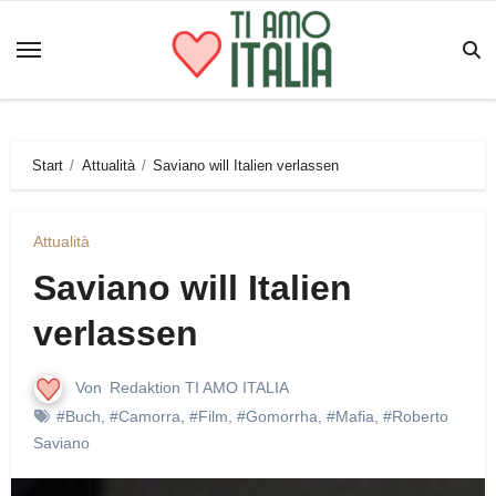
Zum
Inhalt
springen
Start
Attualità
Saviano will Italien verlassen
Attualità
Saviano will Italien
verlassen
Von
Redaktion TI AMO ITALIA
#Buch
,
#Camorra
,
#Film
,
#Gomorrha
,
#Mafia
,
#Roberto
Saviano