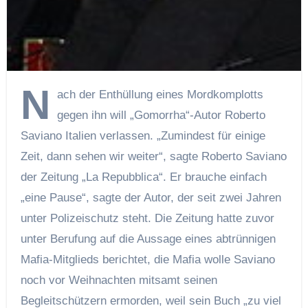
N
ach der Enthüllung eines Mordkomplotts
gegen ihn will „Gomorrha“-Autor Roberto
Saviano Italien verlassen. „Zumindest für einige
Zeit, dann sehen wir weiter“, sagte Roberto Saviano
der Zeitung „La Repubblica“. Er brauche einfach
„eine Pause“, sagte der Autor, der seit zwei Jahren
unter Polizeischutz steht. Die Zeitung hatte zuvor
unter Berufung auf die Aussage eines abtrünnigen
Mafia-Mitglieds berichtet, die Mafia wolle Saviano
noch vor Weihnachten mitsamt seinen
Begleitschützern ermorden, weil sein Buch „zu viel