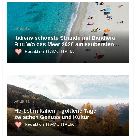
Attualità
Italiens schönste Strände mit Bandiera
Blu: Wo das Meer 2026 am saubersten
ist
Redaktion TI AMO ITALIA
Attualità
Herbst in Italien – goldene Tage
zwischen Genuss und Kultur
Redaktion TI AMO ITALIA