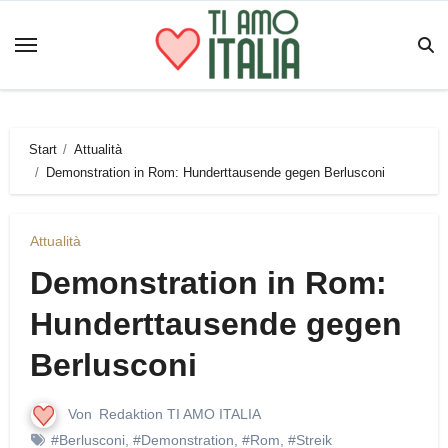
Zum
Inhalt
springen
Start
Attualità
Demonstration in Rom: Hunderttausende gegen Berlusconi
Attualità
Demonstration in Rom:
Hunderttausende gegen
Berlusconi
Von
Redaktion TI AMO ITALIA
#Berlusconi
,
#Demonstration
,
#Rom
,
#Streik