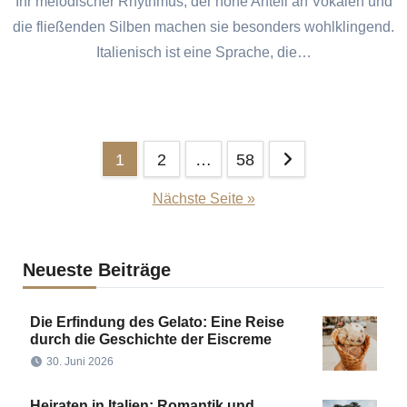
Ihr melodischer Rhythmus, der hohe Anteil an Vokalen und
die fließenden Silben machen sie besonders wohlklingend.
Italienisch ist eine Sprache, die…
Seitennummerierung
1
2
…
58
der
Nächste Seite »
Beiträge
Neueste Beiträge
Die Erfindung des Gelato: Eine Reise
durch die Geschichte der Eiscreme
30. Juni 2026
Heiraten in Italien: Romantik und