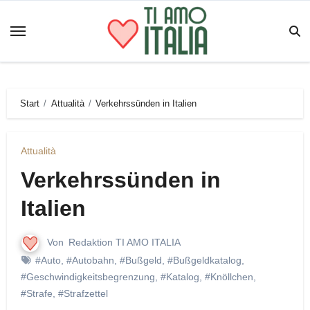
Zum
Inhalt
springen
Start
Attualità
Verkehrssünden in Italien
Attualità
Verkehrssünden in
Italien
Von
Redaktion TI AMO ITALIA
#Auto
,
#Autobahn
,
#Bußgeld
,
#Bußgeldkatalog
,
#Geschwindigkeitsbegrenzung
,
#Katalog
,
#Knöllchen
,
#Strafe
,
#Strafzettel