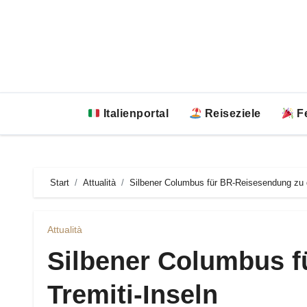
Zum
Inhalt
springen
Italienportal
Reiseziele
Fe
Start
Attualità
Silbener Columbus für BR-Reisesendung zu d
Attualità
Silbener Columbus f
Tremiti-Inseln