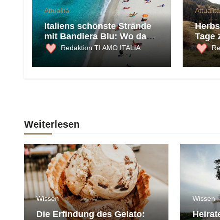
Attualità
Attualità
Italiens schönste Strände
Herbst
mit Bandiera Blu: Wo das
Tage 
Meer 2026 am saubersten
und K
Redaktion TI AMO ITALIA
Re
ist
Weiterlesen
Wissen
Wissen
Die Erfindung des Gelato:
Heirat