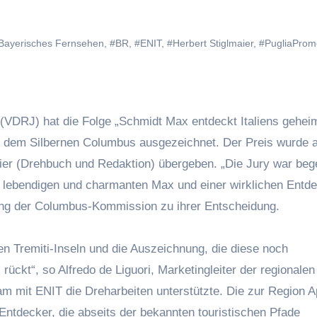
Bayerisches Fernsehen
,
#BR
,
#ENIT
,
#Herbert Stiglmaier
,
#PugliaProm
 (VDRJ) hat die Folge „Schmidt Max entdeckt Italiens gehei
mit dem Silbernen Columbus ausgezeichnet. Der Preis wurde 
aier (Drehbuch und Redaktion) übergeben. „Die Jury war bege
 lebendigen und charmanten Max und einer wirklichen Entd
dung der Columbus-Kommission zu ihrer Entscheidung.
en Tremiti-Inseln und die Auszeichnung, die diese noch
ückt“, so Alfredo de Liguori, Marketingleiter der regionalen
 mit ENIT die Dreharbeiten unterstützte. Die zur Region A
Entdecker, die abseits der bekannten touristischen Pfade