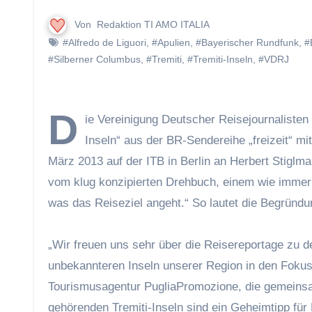
Von
Redaktion TI AMO ITALIA
#Alfredo de Liguori
,
#Apulien
,
#Bayerischer Rundfunk
,
#
#Silberner Columbus
,
#Tremiti
,
#Tremiti-Inseln
,
#VDRJ
D
ie Vereinigung Deutscher Reisejournalisten
Inseln“ aus der BR-Sendereihe „freizeit“ 
März 2013 auf der ITB in Berlin an Herbert Stiglm
vom klug konzipierten Drehbuch, einem wie immer
was das Reiseziel angeht.“ So lautet die Begrün
„Wir freuen uns sehr über die Reisereportage zu d
unbekannteren Inseln unserer Region in den Fokus r
Tourismusagentur PugliaPromozione, die gemeinsam
gehörenden Tremiti-Inseln sind ein Geheimtipp für 