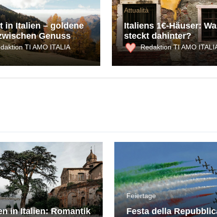
Attualità
 in Italien – goldene
Italiens 1€-Häuser: Wa
zwischen Genuss
steckt dahinter?
ultur
daktion TI AMO ITALIA
Redaktion TI AMO ITALI
Feiertage
en in Italien: Romantik
Festa della Repubblic