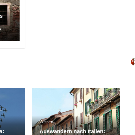
s
A
Wissen
a:
Auswandern nach Italien: