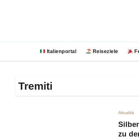
Zum
Inhalt
springen
Italienportal
Reiseziele
Fe
Tremiti
Attualità
Silbe
zu de