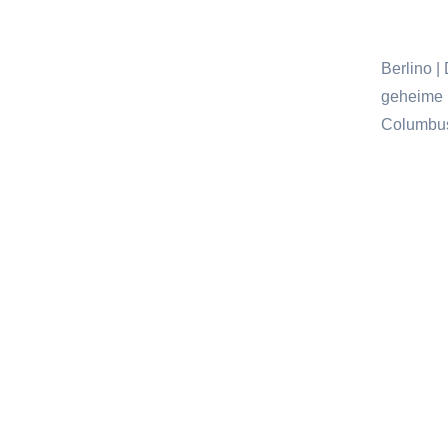
Berlino |
geheime I
Columbus