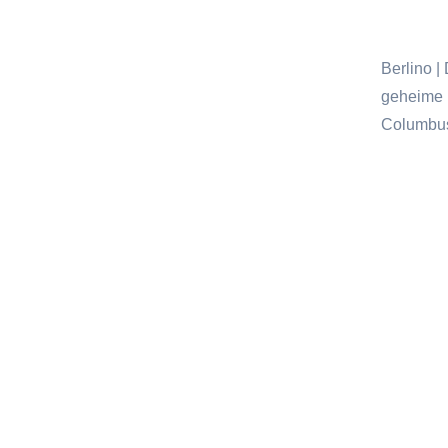
Berlino |
geheime I
Columbus