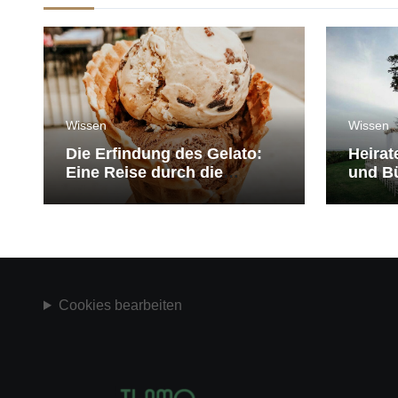
Wissen
Wissen
Die Erfindung des Gelato:
Heirat
Eine Reise durch die
und Bü
Geschichte der Eiscreme
medit
Cookies bearbeiten