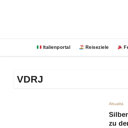
Zum
Inhalt
springen
Italienportal
Reiseziele
Fe
VDRJ
Attualità
Silbe
zu de