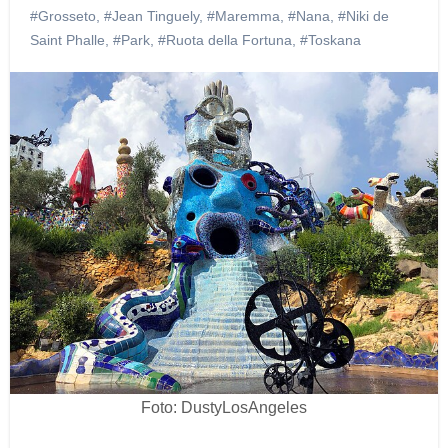
#Grosseto
,
#Jean Tinguely
,
#Maremma
,
#Nana
,
#Niki de
Saint Phalle
,
#Park
,
#Ruota della Fortuna
,
#Toskana
Foto: DustyLosAngeles