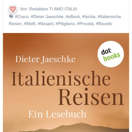
Von
Redaktion TI AMO ITALIA
#Craco
,
#Dieter Jaeschke
,
#eBook
,
#Ischia
,
#Italienische
Reisen
,
#Melfi
,
#Neapel
,
#Pitigliano
,
#Procida
,
#Ravello