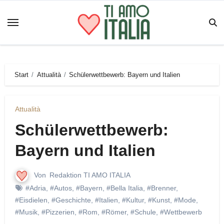
Zum
Inhalt
springen
Start
Attualità
Schülerwettbewerb: Bayern und Italien
Attualità
Schülerwettbewerb:
Bayern und Italien
Von
Redaktion TI AMO ITALIA
#Adria
,
#Autos
,
#Bayern
,
#Bella Italia
,
#Brenner
,
#Eisdielen
,
#Geschichte
,
#Italien
,
#Kultur
,
#Kunst
,
#Mode
,
#Musik
,
#Pizzerien
,
#Rom
,
#Römer
,
#Schule
,
#Wettbewerb