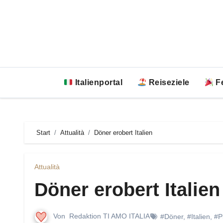
Zum
Inhalt
springen
Italienportal
Reiseziele
Fe
Start
Attualità
Döner erobert Italien
Attualità
Döner erobert Italien
Von
Redaktion TI AMO ITALIA
#Döner
,
#Italien
,
#P