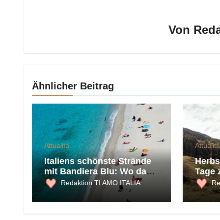
Von
Reda
Ähnlicher Beitrag
Attualità
Attualità
Italiens schönste Strände
Herbst
mit Bandiera Blu: Wo das
Tage 
Meer 2026 am saubersten
und K
Redaktion TI AMO ITALIA
Re
ist