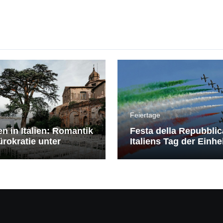
Feiertage
en in Italien: Romantik
Festa della Repubblic
rokratie unter
Italiens Tag der Einhe
erranem Himmel
Freiheit