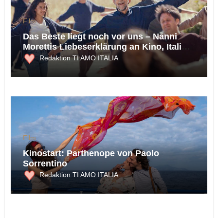
Film
Das Beste liegt noch vor uns – Nanni
Morettis Liebeserklärung an Kino, Italien
und die Möglichkeit des Glücks
Redaktion TI AMO ITALIA
Film
Kinostart: Parthenope von Paolo
Sorrentino
Redaktion TI AMO ITALIA