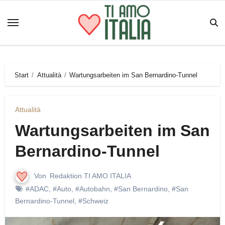
Zum
Inhalt
springen
Start
Attualità
Wartungsarbeiten im San Bernardino-Tunnel
Attualità
Wartungsarbeiten im San
Bernardino-Tunnel
Von
Redaktion TI AMO ITALIA
#ADAC
,
#Auto
,
#Autobahn
,
#San Bernardino
,
#San
Bernardino-Tunnel
,
#Schweiz