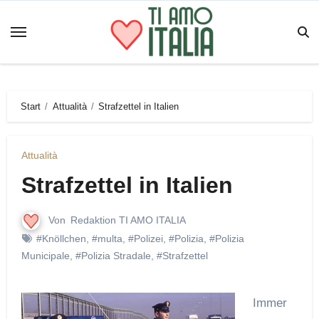
Zum
Inhalt
springen
Start
Attualità
Strafzettel in Italien
Attualità
Strafzettel in Italien
Von
Redaktion TI AMO ITALIA
#Knöllchen
,
#multa
,
#Polizei
,
#Polizia
,
#Polizia
Municipale
,
#Polizia Stradale
,
#Strafzettel
Immer