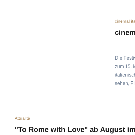
cinema! ita
cinem
Die Festi
zum 15. M
italienis
sehen, Fi
Attualità
"To Rome with Love" ab August i