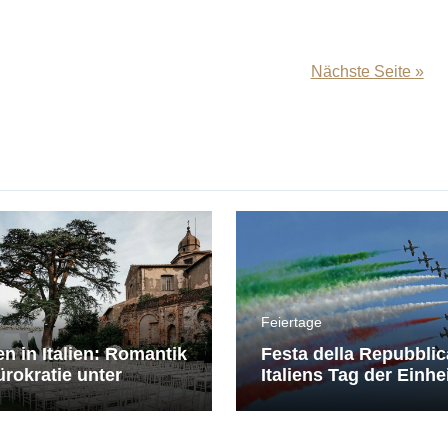
Nächste Seite »
Feiertage
en in Italien: Romantik
Festa della Repubblic
rokratie unter
Italiens Tag der Einhe
erranem Himmel
Freiheit