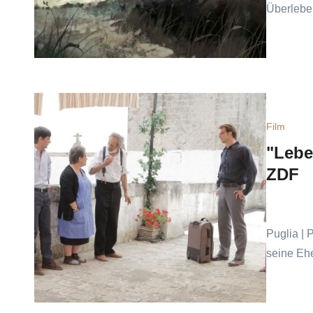
Überlebe
Film
"Lebe 
ZDF
Puglia | 
seine Ehe