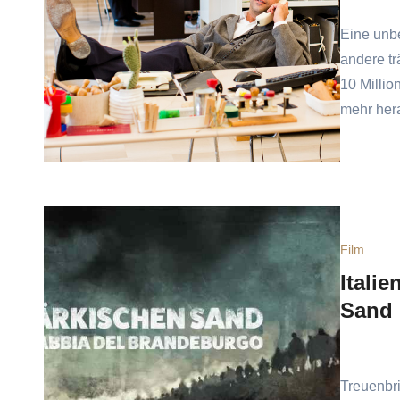
Eine unbe
andere t
10 Millio
mehr her
Film
Itali
Sand
Treuenbri