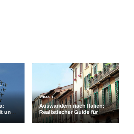
Wissen
a:
Auswandern nach Italien:
it und
Realistischer Guide für
Deutsche