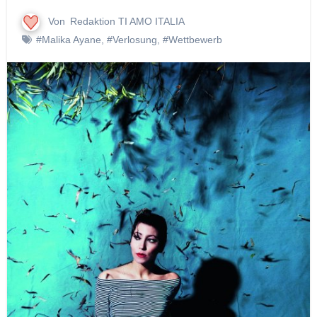
Von
Redaktion TI AMO ITALIA
#Malika Ayane
,
#Verlosung
,
#Wettbewerb