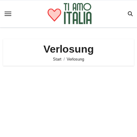
Zum
Inhalt
springen
Verlosung
Start
Verlosung