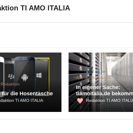
ktion TI AMO ITALIA
Aus der Redaktion
 Redaktion
In eigener Sache:
n für die Hosentasche
tiamoitalia.de bekomm
mehr Power
daktion TI AMO ITALIA
Redaktion TI AMO ITALI