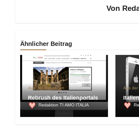
Von
Reda
Ähnlicher Beitrag
Aus der Redaktion
Aus der
Rebrush des Italienportals
Italie
Redaktion TI AMO ITALIA
Re