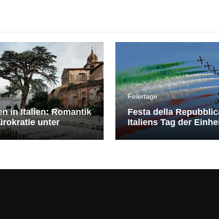
Feiertage
en in Italien: Romantik
Festa della Repubblic
rokratie unter
Italiens Tag der Einhe
erranem Himmel
Freiheit