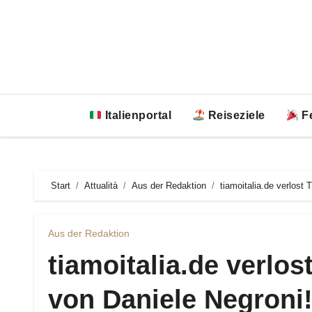
Zum
Inhalt
springen
Italienportal
Reiseziele
Fe
Start
Attualità
Aus der Redaktion
tiamoitalia.de verlost 
Aus der Redaktion
tiamoitalia.de verlos
von Daniele Negroni