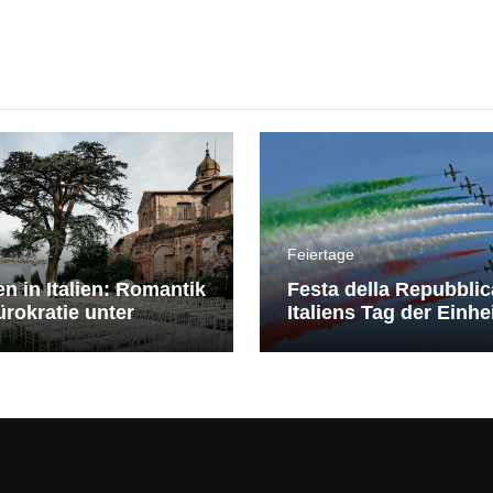
Feiertage
en in Italien: Romantik
Festa della Repubblic
rokratie unter
Italiens Tag der Einhe
erranem Himmel
Freiheit