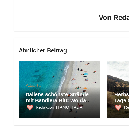
Von
Reda
Ähnlicher Beitrag
Attualità
Attualità
Italiens schönste Strände
Herbst
mit Bandiera Blu: Wo das
Tage 
Meer 2026 am saubersten
und K
Redaktion TI AMO ITALIA
Re
ist