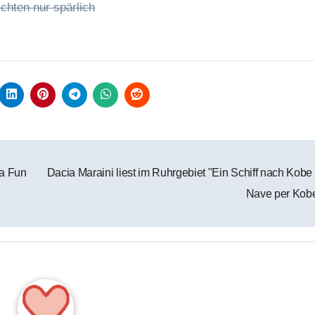
chten nur spärlich
ma Fun
Dacia Maraini liest im Ruhrgebiet "Ein Schiff nach Kobe
Nave per Kob