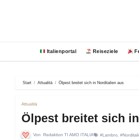
Zum
Inhalt
springen
Italienportal
Reiseziele
Fe
Start
Attualità
Ölpest breitet sich in Norditalien aus
Attualità
Ölpest breitet sich i
Von
Redaktion TI AMO ITALIA
#Lambro
,
#Nordital