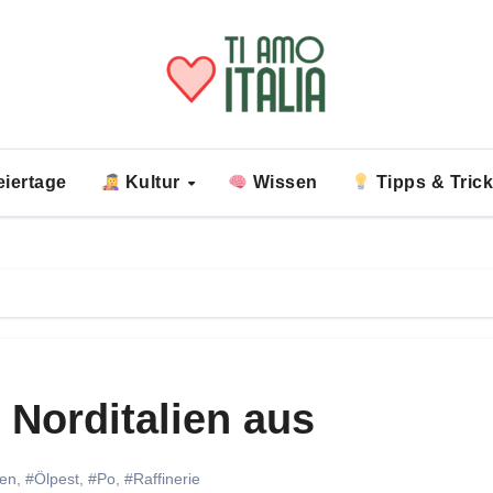
iertage
Kultur
Wissen
Tipps & Tric
n Norditalien aus
ien
,
#Ölpest
,
#Po
,
#Raffinerie