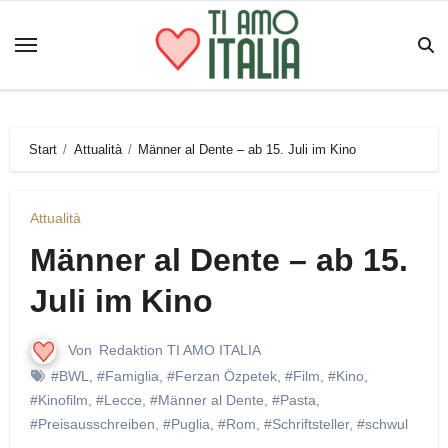
Zum
Inhalt
springen
Start
Attualità
Männer al Dente – ab 15. Juli im Kino
Attualità
Männer al Dente – ab 15.
Juli im Kino
Von
Redaktion TI AMO ITALIA
#BWL
,
#Famiglia
,
#Ferzan Özpetek
,
#Film
,
#Kino
,
#Kinofilm
,
#Lecce
,
#Männer al Dente
,
#Pasta
,
#Preisausschreiben
,
#Puglia
,
#Rom
,
#Schriftsteller
,
#schwul