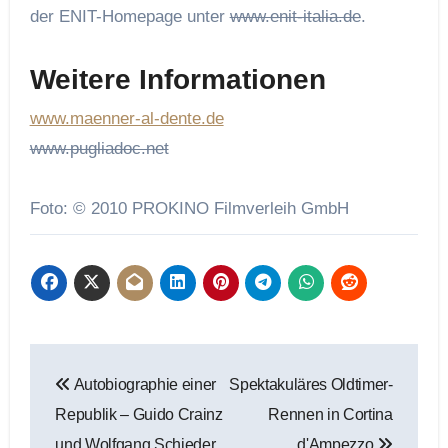
der ENIT-Homepage unter
www.enit-italia.de
.
Weitere Informationen
www.maenner-al-dente.de
www.pugliadoc.net
Foto: © 2010 PROKINO Filmverleih GmbH
Beitragsnavigation
Autobiographie einer
Spektakuläres Oldtimer-
Republik – Guido Crainz
Rennen in Cortina
und Wolfgang Schieder
d'Ampezzo