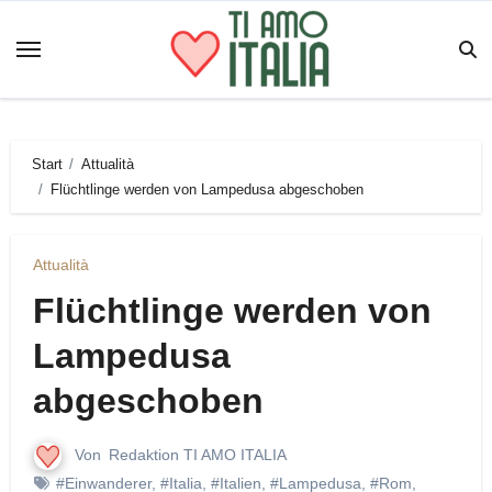
Zum
Inhalt
springen
Start
Attualità
Flüchtlinge werden von Lampedusa abgeschoben
Attualità
Flüchtlinge werden von
Lampedusa
abgeschoben
Von
Redaktion TI AMO ITALIA
#Einwanderer
,
#Italia
,
#Italien
,
#Lampedusa
,
#Rom
,