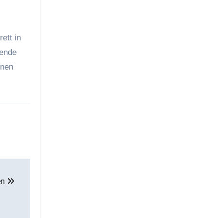
ett in
sende
enen
en