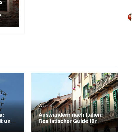
s
A
Wissen
a:
Auswandern nach Italien:
it und
Realistischer Guide für
Deutsche