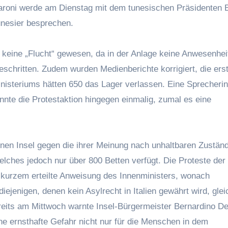
Maroni werde am Dienstag mit dem tunesischen Präsidenten B
unesier besprechen.
keine „Flucht“ gewesen, da in der Anlage keine Anwesenheit
geschritten. Zudem wurden Medienberichte korrigiert, die ers
nisteriums hätten 650 das Lager verlassen. Eine Sprecheri
te die Protestaktion hingegen einmalig, zumal es eine
inen Insel gegen die ihrer Meinung nach unhaltbaren Zustän
lches jedoch nur über 800 Betten verfügt. Die Proteste der
or kurzem erteilte Anweisung des Innenministers, wonach
jenigen, denen kein Asylrecht in Italien gewährt wird, glei
eits am Mittwoch warnte Insel-Bürgermeister Bernardino D
e ernsthafte Gefahr nicht nur für die Menschen in dem