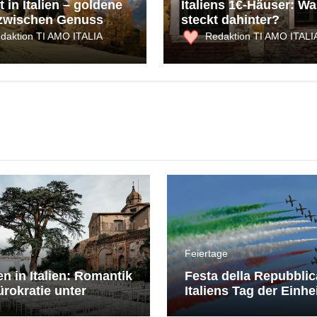
 in Italien – goldene
Italiens 1€-Häuser: Wa
zwischen Genuss
steckt dahinter?
ultur
daktion TI AMO ITALIA
Redaktion TI AMO ITALI
Feiertage
en in Italien: Romantik
Festa della Repubblic
rokratie unter
Italiens Tag der Einhe
erranem Himmel
Freiheit