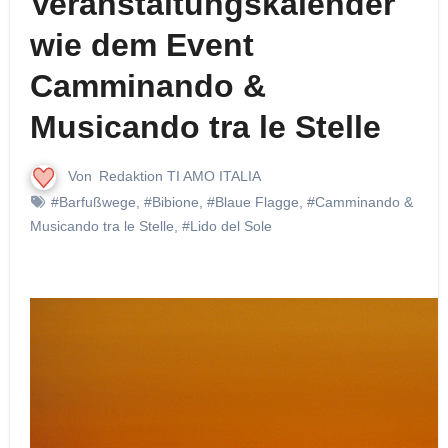
Veranstaltungskalender
wie dem Event
Camminando &
Musicando tra le Stelle
Von
Redaktion TI AMO ITALIA
#Barfußwege
,
#Bibione
,
#Blaue Flagge
,
#Camminando &
Musicando tra le Stelle
,
#Lido del Sole