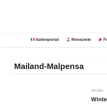
Zum
Inhalt
springen
Italienportal
Reiseziele
Fe
Mailand-Malpensa
Attualità
Winte