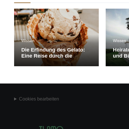
Wissen
Wissen
Die Erfindung des Gelato:
Heirat
Eine Reise durch die
und Bü
Geschichte der Eiscreme
medit
Cookies bearbeiten