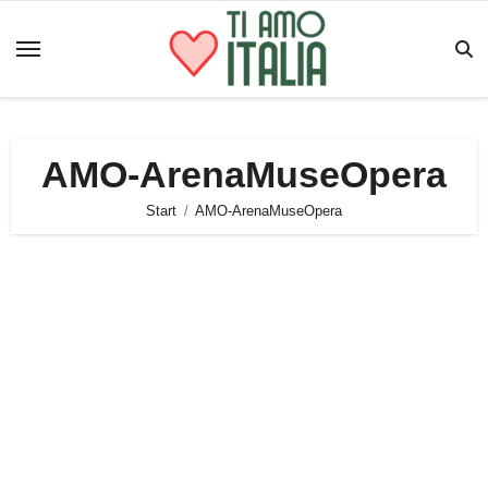
Zum
Inhalt
springen
AMO-ArenaMuseOpera
Start
AMO-ArenaMuseOpera