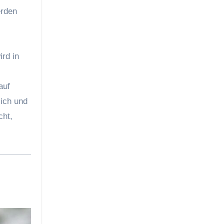
erden
rd in
auf
lich und
cht,