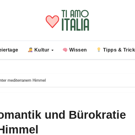
iertage
Kultur
Wissen
Tipps & Tric
 unter mediterranem Himmel
 Romantik und Bürokratie
 Himmel