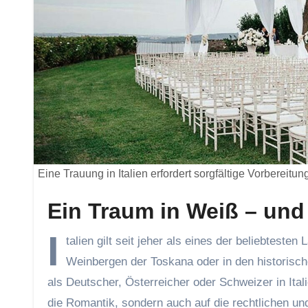
Eine Trauung in Italien erfordert sorgfältige Vorbereit
Ein Traum in Weiß – und
I
talien gilt seit jeher als eines der beliebteste
Weinbergen der Toskana oder in den historisch
als Deutscher, Österreicher oder Schweizer in Ital
die Romantik, sondern auch auf die rechtlichen un