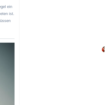
gel ein
ten ist.
müssen