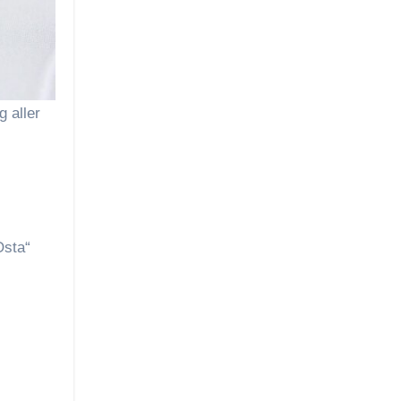
 aller
Osta“