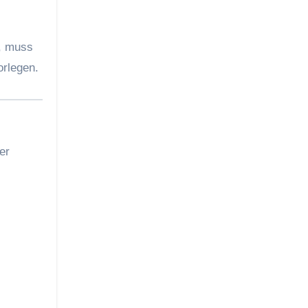
r, muss
orlegen.
er