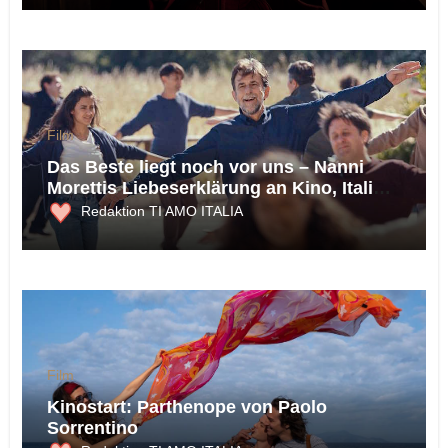
Film
Das Beste liegt noch vor uns – Nanni
Morettis Liebeserklärung an Kino, Italien
und die Möglichkeit des Glücks
Redaktion TI AMO ITALIA
Film
Kinostart: Parthenope von Paolo
Sorrentino