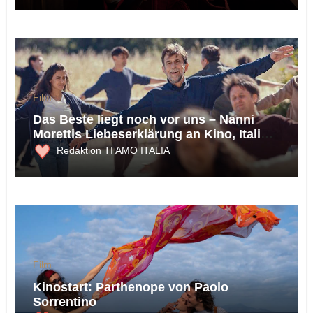
Film
Das Beste liegt noch vor uns – Nanni
Morettis Liebeserklärung an Kino, Italien
und die Möglichkeit des Glücks
Redaktion TI AMO ITALIA
Film
Kinostart: Parthenope von Paolo
Sorrentino