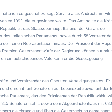
hätte ich es geschafft«, sagt Servillo alias Andreotti im Fil
ahlen 1992, die er gewinnen wollte. Das Amt sollte die Krö
 Republik ist das Staatsoberhaupt Italiens, der Garant der
der des italienischen Parlaments, sowie durch 58 Vertreter de
 der reinen Repräsentation hinaus. Der Präsident der Repub
n Premier. Gesetzesentwürfe der Regierung können nur mit 
ch ein aufschiebendes Veto kann er die Gesetzgebung
kräfte und Vorsitzender des Obersten Verteidigungsrates. Er 
nd ernennt fünf Senatoren auf Lebenszeit sowie fünf der 
ische Parlament, das den Präsidenten der Republik wählt, wi
r 315 Senatoren zählt, sowie dem Abgeordnetenhaus mit 630
ammern gleichrangig und üben die Gesetzgebung gemeinsam 