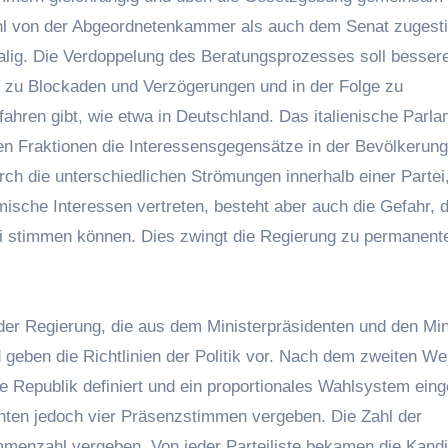
wohl von der Abgeordnetenkammer als auch dem Senat zuges
alig. Die Verdoppelung des Beratungsprozesses soll besser
ft zu Blockaden und Verzögerungen und in der Folge zu
hren gibt, wie etwa in Deutschland. Das italienische Parl
ichen Fraktionen die Interessensgegensätze in der Bevölkerung
ch die unterschiedlichen Strömungen innerhalb einer Partei,
mische Interessen vertreten, besteht aber auch die Gefahr, 
tei stimmen können. Dies zwingt die Regierung zu permanen
z der Regierung, die aus dem Ministerpräsidenten und den Min
 geben die Richtlinien der Politik vor. Nach dem zweiten Wel
e Republik definiert und ein proportionales Wahlsystem eing
nnten jedoch vier Präsenzstimmen vergeben. Die Zahl der
immenzahl vergeben. Von jeder Parteiliste bekamen die Kand