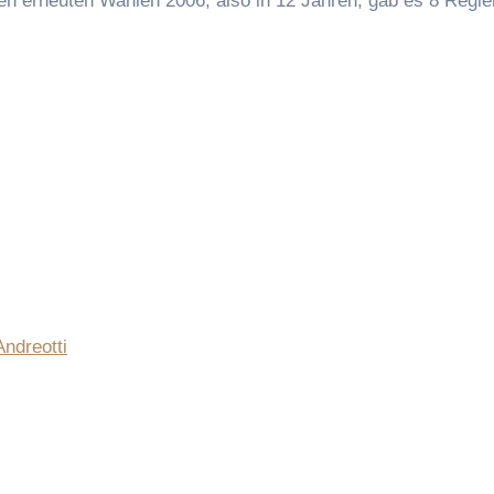
den erneuten Wahlen 2006, also in 12 Jahren, gab es 8 Regi
Andreotti