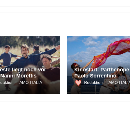
Film
este liegt noch vor
Kinostart: Parthenope
 Nanni Morettis
Paolo Sorrentino
serklärung an Kino,
daktion TI AMO ITALIA
Redaktion TI AMO ITALI
n und die Möglichkeit
lücks