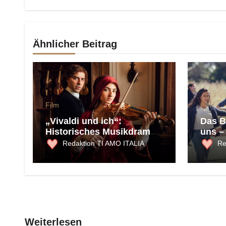
Ähnlicher Beitrag
Film
Film
„Vivaldi und ich“:
Das B
Historisches Musikdrama
uns –
über Freiheit, Talent und
Liebe
Redaktion TI AMO ITALIA
Re
die Macht der Musik
Italie
des G
Weiterlesen