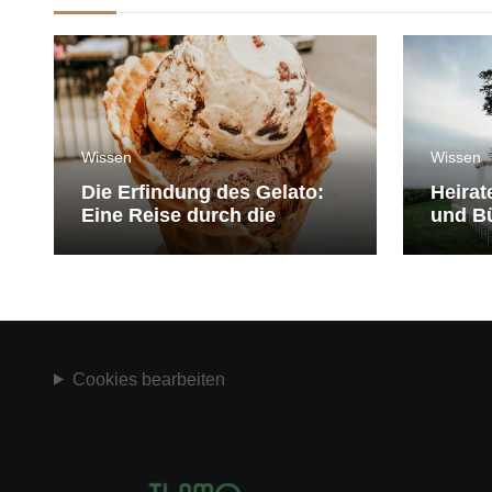
Wissen
Wissen
Die Erfindung des Gelato:
Heirat
Eine Reise durch die
und Bü
Geschichte der Eiscreme
medit
Cookies bearbeiten