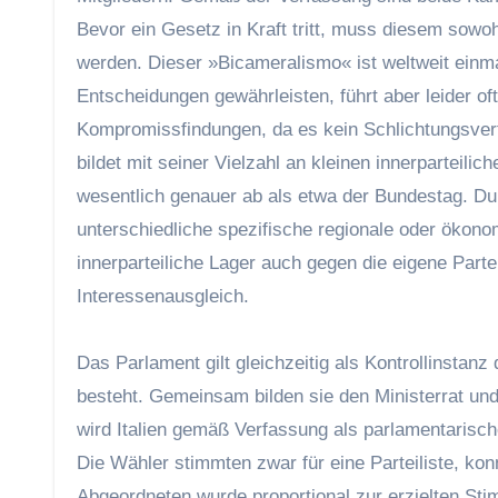
Bevor ein Gesetz in Kraft tritt, muss diesem so
werden. Dieser »Bicameralismo« ist weltweit einm
Entscheidungen gewährleisten, führt aber leider o
Kompromissfindungen, da es kein Schlichtungsverfa
bildet mit seiner Vielzahl an kleinen innerparteil
wesentlich genauer ab als etwa der Bundestag. Dur
unterschiedliche spezifische regionale oder ökono
innerparteiliche Lager auch gegen die eigene Par
Interessenausgleich.
Das Parlament gilt gleichzeitig als Kontrollinstan
besteht. Gemeinsam bilden sie den Ministerrat und
wird Italien gemäß Verfassung als parlamentarisch
Die Wähler stimmten zwar für eine Parteiliste, ko
Abgeordneten wurde proportional zur erzielten St