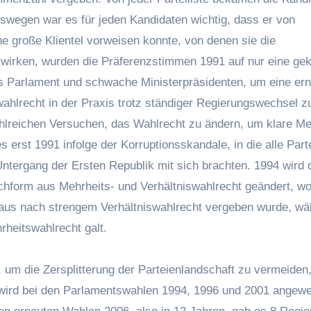
wegen war es für jeden Kandidaten wichtig, dass er von
ne große Klientel vorweisen konnte, von denen sie die
wirken, wurden die Präferenzstimmen 1991 auf nur eine gek
 Parlament und schwache Ministerpräsidenten, um eine ern
swahlrecht in der Praxis trotz ständiger Regierungswechsel z
hlreichen Versuchen, das Wahlrecht zu ändern, um klare Me
 erst 1991 infolge der Korruptionsskandale, in die alle Part
ntergang der Ersten Republik mit sich brachten. 1994 wird 
chform aus Mehrheits- und Verhältniswahlrecht geändert, w
enhaus nach strengem Verhältniswahlrecht vergeben wurde, w
hrheitswahlrecht galt.
 um die Zersplitterung der Parteienlandschaft zu vermeiden,
wird bei den Parlamentswahlen 1994, 1996 und 2001 angewe