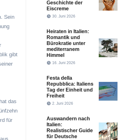
Geschichte der
Eiscreme
m. Sein
30. Juni 2026
nung
Heiraten in Italien:
Romantik und
Bürokratie unter
r
mediterranem
lik gibt
Himmel
16. Juni 2026
seiner
Festa della
Repubblica: Italiens
Tag der Einheit und
Freiheit
hat das
2. Juni 2026
fünfzehn
Auswandern nach
rd für
Italien:
Realistischer Guide
für Deutsche
aus.