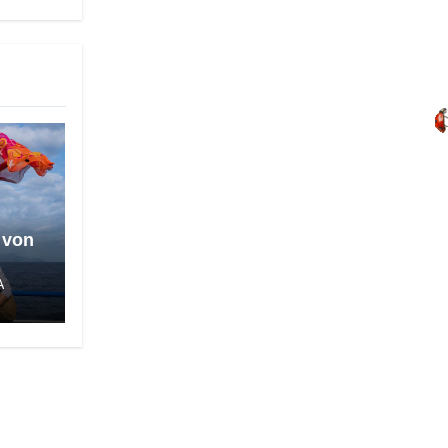
 von
A