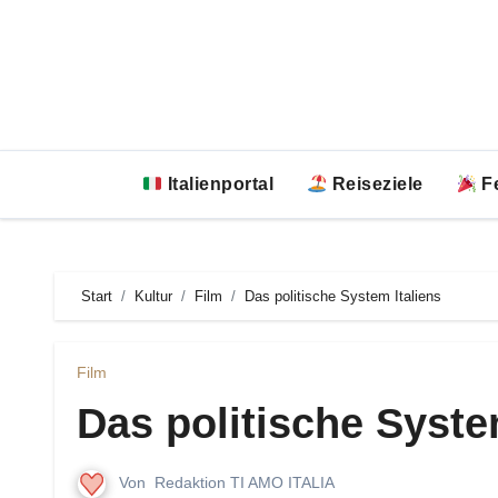
Zum
Inhalt
springen
Italienportal
Reiseziele
Fe
Start
Kultur
Film
Das politische System Italiens
Film
Das politische Syste
Von
Redaktion TI AMO ITALIA