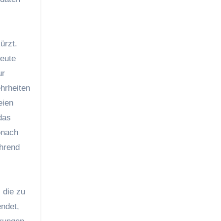
ürzt.
eute
ur
hrheiten
eien
das
onach
ährend
 die zu
ndet,