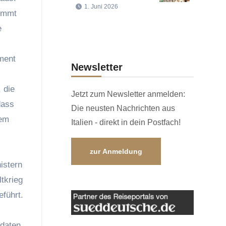
1. Juni 2026
timmt
e
ament
Newsletter
 die
Jetzt zum Newsletter anmelden:
dass
Die neusten Nachrichten aus
tem
Italien - direkt in dein Postfach!
zur Anmeldung
istern
tkrieg
eführt.
idaten