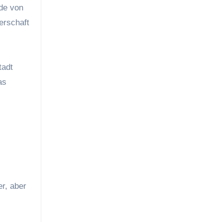
de von
erschaft
tadt
as
r, aber