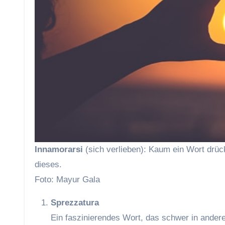
Innamorarsi
(sich verlieben): Kaum ein Wort drück
dieses.
Foto: Mayur Gala
Sprezzatura
Ein faszinierendes Wort, das schwer in ander