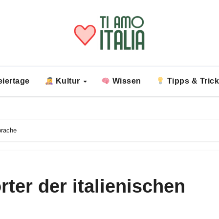
iertage
Kultur
Wissen
Tipps & Tric
prache
ter der italienischen