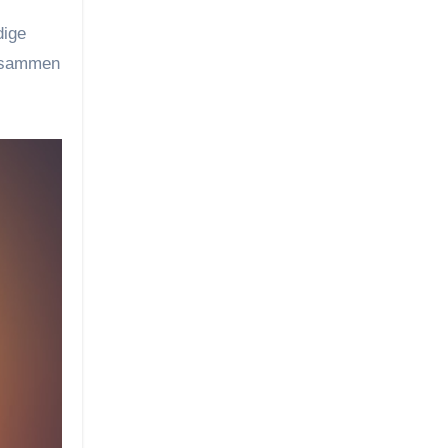
dige
zusammen