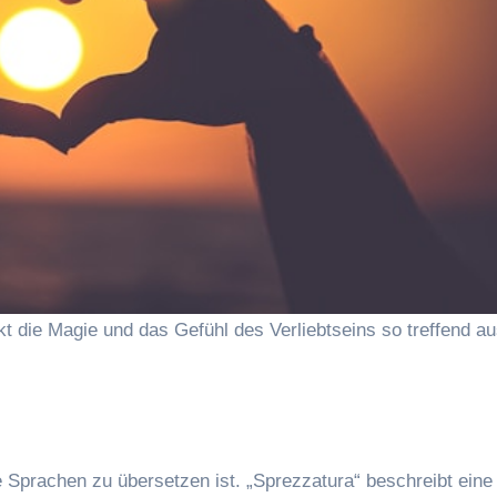
t die Magie und das Gefühl des Verliebtseins so treffend au
e Sprachen zu übersetzen ist. „Sprezzatura“ beschreibt ein