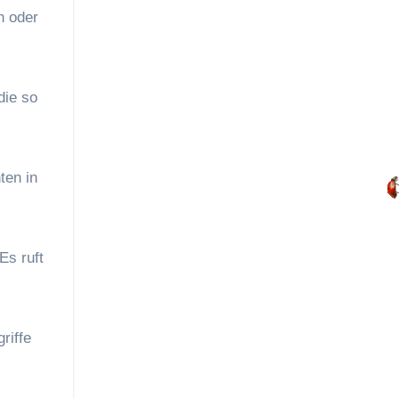
n oder
die so
ten in
Es ruft
riffe