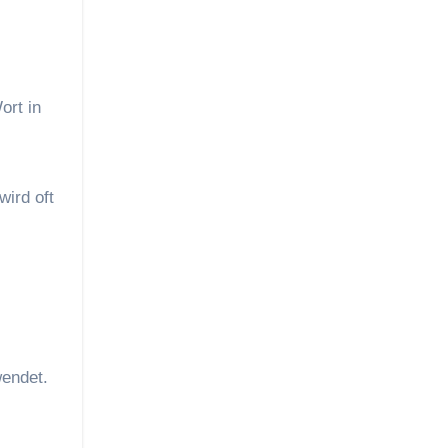
ort in
ird oft
wendet.