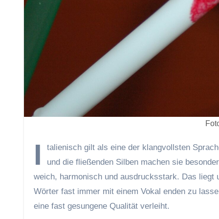
Fot
I
talienisch gilt als eine der klangvollsten Spra
und die fließenden Silben machen sie besonders 
weich, harmonisch und ausdrucksstark. Das liegt 
Wörter fast immer mit einem Vokal enden zu lassen.
eine fast gesungene Qualität verleiht.