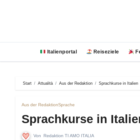
Zum
Inhalt
springen
Italienportal
Reiseziele
Fe
Start
Attualità
Aus der Redaktion
Sprachkurse in Italien
Aus der Redaktion
Sprache
Sprachkurse in Italie
Von
Redaktion TI AMO ITALIA