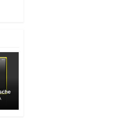
asche
A