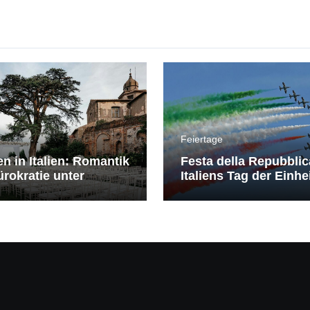
Feiertage
en in Italien: Romantik
Festa della Repubblic
rokratie unter
Italiens Tag der Einhe
erranem Himmel
Freiheit