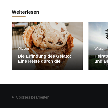
Weiterlesen
Wissen
Wissen
Die Erfindung des Gelato:
Heirat
Eine Reise durch die
und Bü
Geschichte der Eiscreme
medit
Cookies bearbeiten