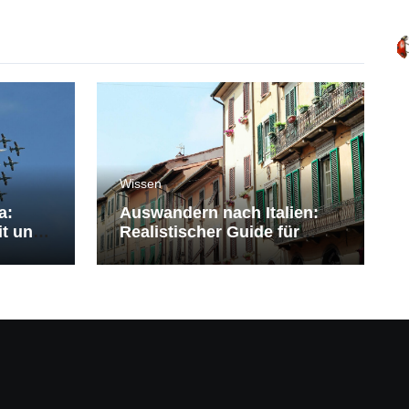
Wissen
a:
Auswandern nach Italien:
it und
Realistischer Guide für
Deutsche