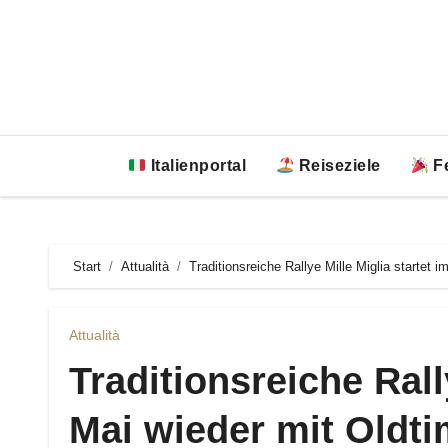
Zum
Inhalt
springen
Italienportal
Reiseziele
Fe
Start
Attualità
Traditionsreiche Rallye Mille Miglia startet
Attualità
Traditionsreiche Rall
Mai wieder mit Oldt