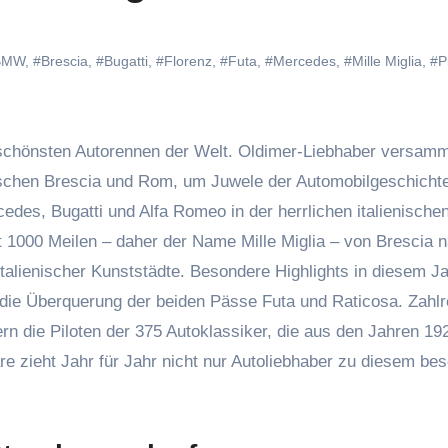
BMW
,
#Brescia
,
#Bugatti
,
#Florenz
,
#Futa
,
#Mercedes
,
#Mille Miglia
,
#P
n schönsten Autorennen der Welt. Oldimer-Liebhaber versamm
ischen Brescia und Rom, um Juwele der Automobilgeschicht
edes, Bugatti und Alfa Romeo in der herrlichen italienische
 1000 Meilen – daher der Name Mille Miglia – von Brescia 
alienischer Kunststädte. Besondere Highlights in diesem Ja
 die Überquerung der beiden Pässe Futa und Raticosa. Zahlr
rn die Piloten der 375 Autoklassiker, die aus den Jahren 19
 zieht Jahr für Jahr nicht nur Autoliebhaber zu diesem be