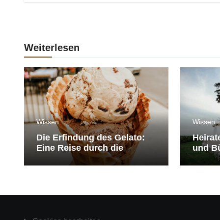
Weiterlesen
Wissen
Wissen
Die Erfindung des Gelato:
Heirat
Eine Reise durch die
und Bü
Geschichte der Eiscreme
medit