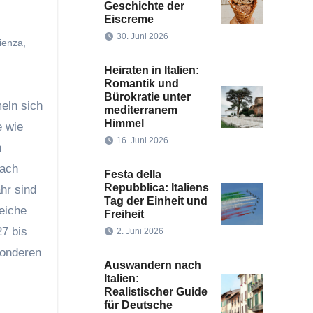
Geschichte der
Eiscreme
30. Juni 2026
ienza
,
Heiraten in Italien:
Romantik und
Bürokratie unter
eln sich
mediterranem
Himmel
e wie
16. Juni 2026
n
nach
Festa della
Repubblica: Italiens
hr sind
Tag der Einheit und
eiche
Freiheit
27 bis
2. Juni 2026
sonderen
Auswandern nach
Italien:
Realistischer Guide
für Deutsche