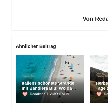
Von
Reda
Ähnlicher Beitrag
Attualità
Attualità
Italiens schönste Strände
Herbst
mit Bandiera Blu: Wo das
Tage 
Meer 2026 am saubersten
und K
Redaktion TI AMO ITALIA
Re
ist