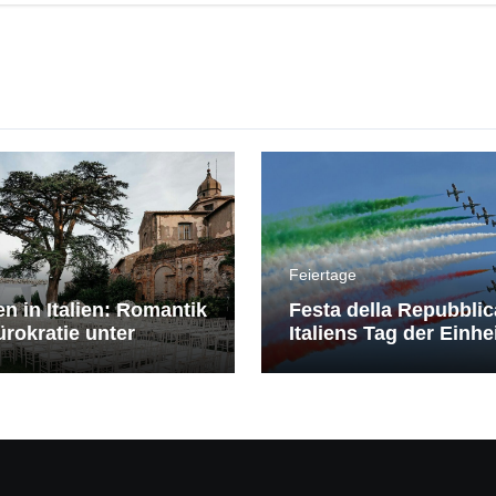
Feiertage
en in Italien: Romantik
Festa della Repubblic
rokratie unter
Italiens Tag der Einhe
erranem Himmel
Freiheit