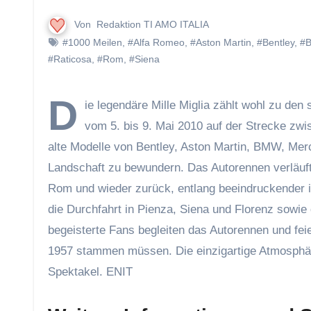
Von
Redaktion TI AMO ITALIA
#1000 Meilen
,
#Alfa Romeo
,
#Aston Martin
,
#Bentley
,
#
#Raticosa
,
#Rom
,
#Siena
D
ie legendäre Mille Miglia zählt wohl zu de
vom 5. bis 9. Mai 2010 auf der Strecke zw
alte Modelle von Bentley, Aston Martin, BMW, Merc
Landschaft zu bewundern. Das Autorennen verläuft
Rom und wieder zurück, entlang beeindruckender it
die Durchfahrt in Pienza, Siena und Florenz sowie
begeisterte Fans begleiten das Autorennen und feie
1957 stammen müssen. Die einzigartige Atmosphäre
Spektakel.
ENIT