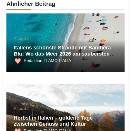
Ähnlicher Beitrag
Attualità
Italiens schönste Strände mit Bandiera
Blu: Wo das Meer 2026 am saubersten
ist
Redaktion TI AMO ITALIA
Attualità
Herbst in Italien – goldene Tage
zwischen Genuss und Kultur
Redaktion TI AMO ITALIA