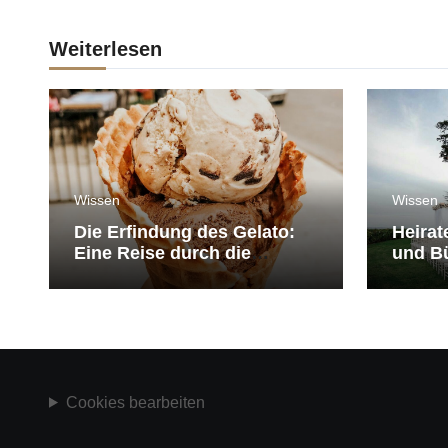
Weiterlesen
Wissen
Wissen
Die Erfindung des Gelato:
Heirat
Eine Reise durch die
und Bü
Geschichte der Eiscreme
medit
Cookies bearbeiten