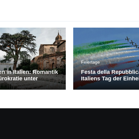
Feiertage
en in Italien: Romantik
Festa della Repubblic
rokratie unter
Italiens Tag der Einhe
erranem Himmel
Freiheit