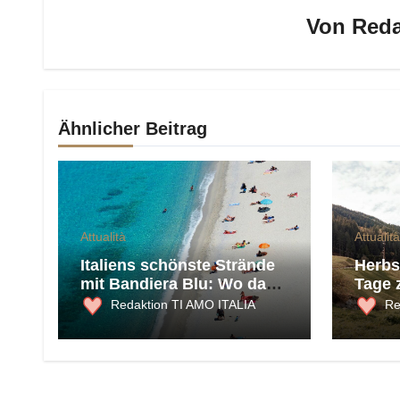
Von
Reda
Ähnlicher Beitrag
Attualità
Attualità
Italiens schönste Strände
Herbst
mit Bandiera Blu: Wo das
Tage 
Meer 2026 am saubersten
und K
Redaktion TI AMO ITALIA
Re
ist