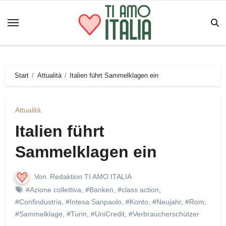
Zum
Inhalt
springen
Start
Attualità
Italien führt Sammelklagen ein
Attualità
Italien führt
Sammelklagen ein
Von
Redaktion TI AMO ITALIA
#Azione collettiva
,
#Banken
,
#class action
,
#Confindustria
,
#Intesa Sanpaolo
,
#Konto
,
#Neujahr
,
#Rom
,
#Sammelklage
,
#Turin
,
#UniCredit
,
#Verbraucherschützer