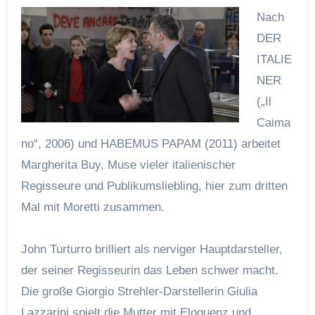
Nach
DER
ITALIE
NER
(„Il
Caima
no“, 2006) und HABEMUS PAPAM (2011) arbeitet
Margherita Buy, Muse vieler italienischer
Regisseure und Publikumsliebling, hier zum dritten
Mal mit Moretti zusammen.
John Turturro brilliert als nerviger Hauptdarsteller,
der seiner Regisseurin das Leben schwer macht.
Die große Giorgio Strehler-Darstellerin Giulia
Lazzarini spielt die Mutter mit Eloquenz und