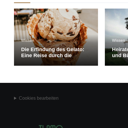
Wissen
Wissen
Die Erfindung des Gelato:
Heirat
Eine Reise durch die
und Bü
Geschichte der Eiscreme
medit
Cookies bearbeiten