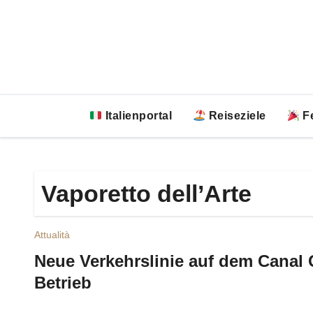
Zum
Inhalt
springen
Italienportal
Reiseziele
Fe
Vaporetto dell’Arte
Attualità
Neue Verkehrslinie auf dem Canal G
Betrieb