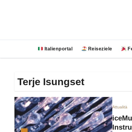
Zum
Inhalt
springen
Italienportal
Reiseziele
Fe
Terje Isungset
Attualità
iceMu
Instr