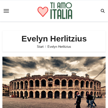
Zum
Inhalt
springen
Evelyn Herlitzius
Start
Evelyn Herlitzius