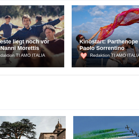
Film
este liegt noch vor
Kinostart: Parthenope
 Nanni Morettis
Paolo Sorrentino
serklärung an Kino,
daktion TI AMO ITALIA
Redaktion TI AMO ITALI
n und die Möglichkeit
lücks