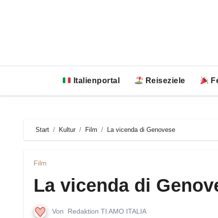
Zum
Inhalt
springen
Italienportal
Reiseziele
Fe
Start
Kultur
Film
La vicenda di Genovese
Film
La vicenda di Genov
Von
Redaktion TI AMO ITALIA