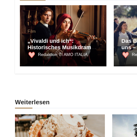
Film
Film
„Vivaldi und ich“:
Das B
Historisches Musikdrama
uns –
über Freiheit, Talent und
Liebe
Redaktion TI AMO ITALIA
Re
die Macht der Musik
Italie
des G
Weiterlesen