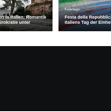
Feiertage
en in Italien: Romantik
Festa della Repubblic
rokratie unter
Italiens Tag der Einhe
erranem Himmel
Freiheit