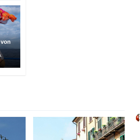
 von
A