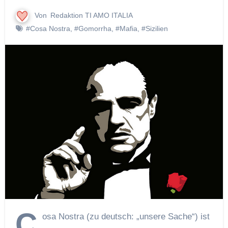
Von
Redaktion TI AMO ITALIA
#Cosa Nostra
,
#Gomorrha
,
#Mafia
,
#Sizilien
C
osa Nostra (zu deutsch: „unsere Sache“) ist