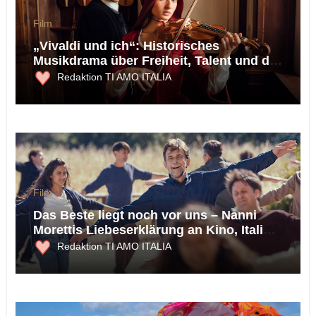
Film
„Vivaldi und ich“: Historisches
Musikdrama über Freiheit, Talent und die
Macht der Musik
Redaktion TI AMO ITALIA
Film
Das Beste liegt noch vor uns – Nanni
Morettis Liebeserklärung an Kino, Italien
und die Möglichkeit des Glücks
Redaktion TI AMO ITALIA