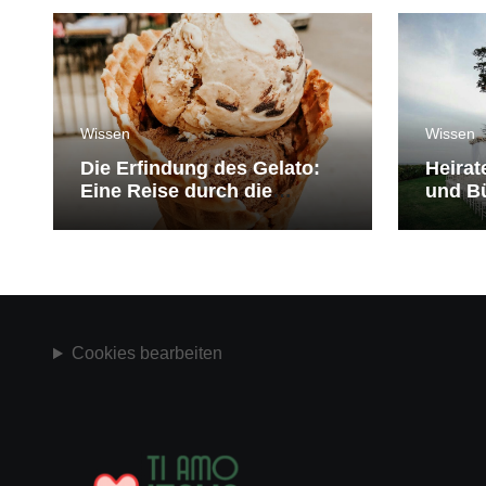
Wissen
Wissen
Die Erfindung des Gelato:
Heirat
Eine Reise durch die
und Bü
Geschichte der Eiscreme
medit
Cookies bearbeiten