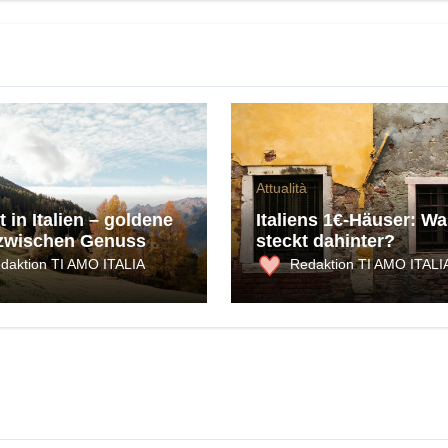
Attualità
 in Italien – goldene
Italiens 1€-Häuser: Wa
zwischen Genuss
steckt dahinter?
ultur
daktion TI AMO ITALIA
Redaktion TI AMO ITALI