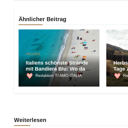
Ähnlicher Beitrag
Attualità
Attualità
Italiens schönste Strände
Herbst
mit Bandiera Blu: Wo das
Tage 
Meer 2026 am saubersten
und K
Redaktion TI AMO ITALIA
Re
ist
Weiterlesen