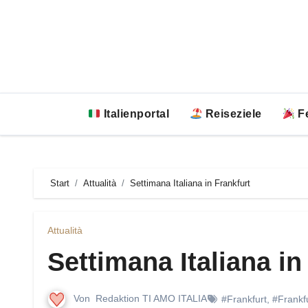
Zum
Inhalt
springen
Italienportal
Reiseziele
Fe
Start
Attualità
Settimana Italiana in Frankfurt
Attualità
Settimana Italiana in
Von
Redaktion TI AMO ITALIA
#Frankfurt
,
#Frankf