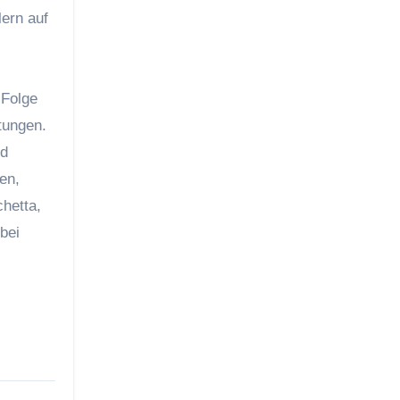
ern auf
 Folge
tungen.
nd
en,
hetta,
bei