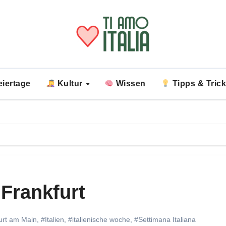
iertage
Kultur
Wissen
Tipps & Tric
 Frankfurt
urt am Main
,
#Italien
,
#italienische woche
,
#Settimana Italiana