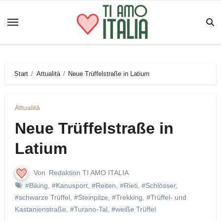
Zum
Inhalt
springen
Start
Attualità
Neue Trüffelstraße in Latium
Attualità
Neue Trüffelstraße in
Latium
Von
Redaktion TI AMO ITALIA
#Biking
,
#Kanusport
,
#Reiten
,
#Rieti
,
#Schlösser
,
#schwarze Trüffel
,
#Steinpilze
,
#Trekking
,
#Trüffel- und
Kastanienstraße
,
#Turano-Tal
,
#weiße Trüffel