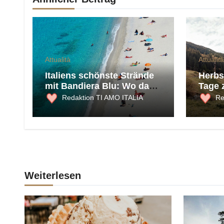
Attualità
Attualità
Italiens schönste Strände
Herbst
mit Bandiera Blu: Wo das
Tage 
Meer 2026 am saubersten
und K
Redaktion TI AMO ITALIA
Re
ist
Weiterlesen