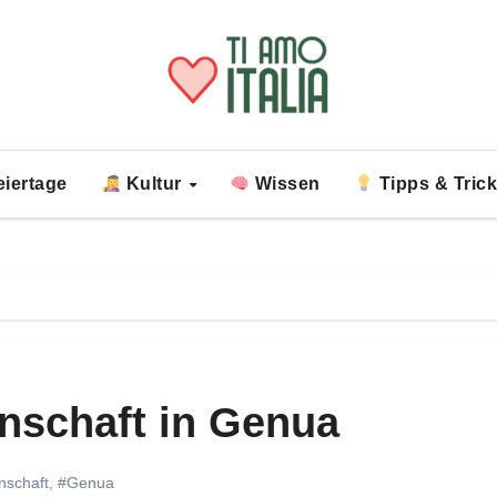
iertage
Kultur
Wissen
Tipps & Tric
enschaft in Genua
nschaft
,
#Genua