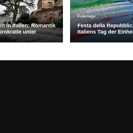
Feiertage
en in Italien: Romantik
Festa della Repubblic
rokratie unter
Italiens Tag der Einhe
erranem Himmel
Freiheit