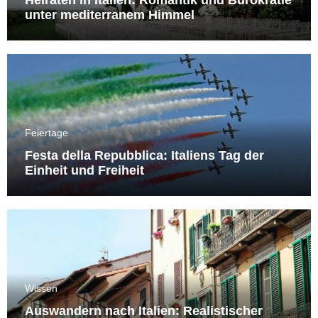
unter mediterranem Himmel
Feiertage
Festa della Repubblica: Italiens Tag der
Einheit und Freiheit
Wissen
Auswandern nach Italien: Realistischer