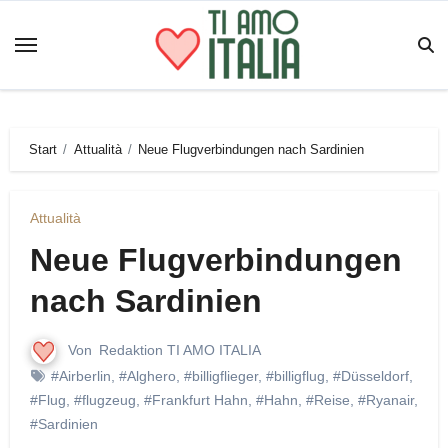
Zum
Inhalt
springen
Start
Attualità
Neue Flugverbindungen nach Sardinien
Attualità
Neue Flugverbindungen
nach Sardinien
Von
Redaktion TI AMO ITALIA
#Airberlin
,
#Alghero
,
#billigflieger
,
#billigflug
,
#Düsseldorf
,
#Flug
,
#flugzeug
,
#Frankfurt Hahn
,
#Hahn
,
#Reise
,
#Ryanair
,
#Sardinien