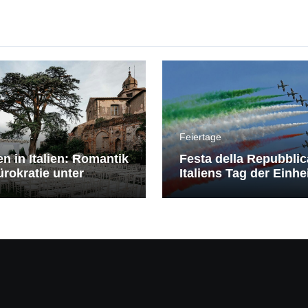
Feiertage
en in Italien: Romantik
Festa della Repubblic
rokratie unter
Italiens Tag der Einhe
erranem Himmel
Freiheit