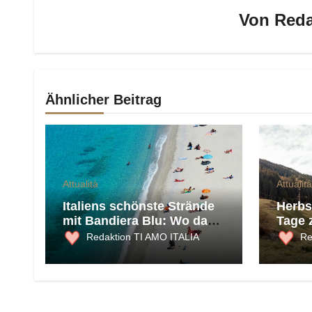
Von
Reda
Ähnlicher Beitrag
Attualità
Attualità
Italiens schönste Strände
Herbst
mit Bandiera Blu: Wo das
Tage 
Meer 2026 am saubersten
und K
Redaktion TI AMO ITALIA
Re
ist