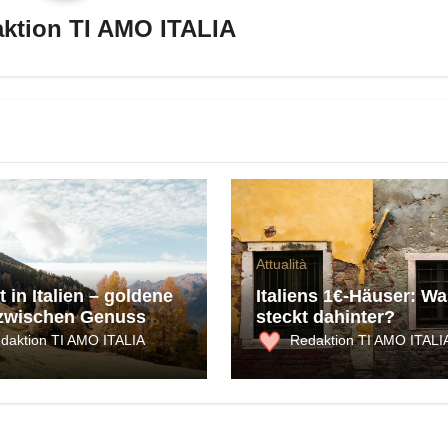
ktion TI AMO ITALIA
Attualità
 in Italien – goldene
Italiens 1€-Häuser: Wa
zwischen Genuss
steckt dahinter?
ultur
daktion TI AMO ITALIA
Redaktion TI AMO ITALI