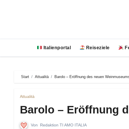
Zum
Inhalt
springen
Italienportal
Reiseziele
Fe
Start
Attualità
Barolo – Eröffnung des neuen Weinmuseum
Attualità
Barolo – Eröffnung
Von
Redaktion TI AMO ITALIA