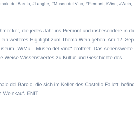
nale del Barolo
,
#Langhe
,
#Museo del Vino
,
#Piemont
,
#Vino
,
#Wein
,
hmecker, die jedes Jahr ins Piemont und insbesondere in di
ze ein weiteres Highlight zum Thema Wein geben. Am 12. Se
nmuseum „WiMu – Museo del Vino“ eröffnet. Das sehenswerte
che Weise Wissenswertes zu Kultur und Geschichte des
 del Barolo, die sich im Keller des Castello Falletti befin
um Weinkauf.
ENIT