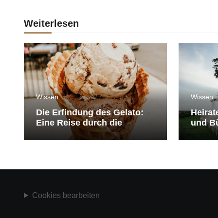
Weiterlesen
Wissen
Wissen
Die Erfindung des Gelato:
Heirat
Eine Reise durch die
und Bü
Geschichte der Eiscreme
medit
Cookies bearbeiten