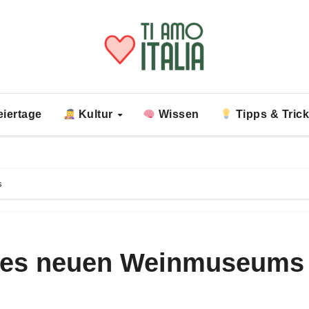
iertage
Kultur
Wissen
Tipps & Tric
s
 des neuen Weinmuseums