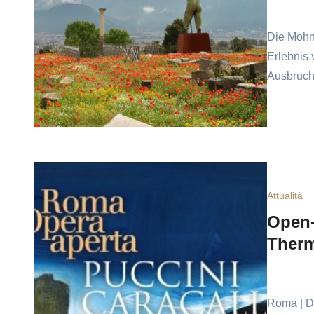
Die Mohn
Erlebnis 
Ausbruch 
Attualità
Open-
Ther
Roma | Da