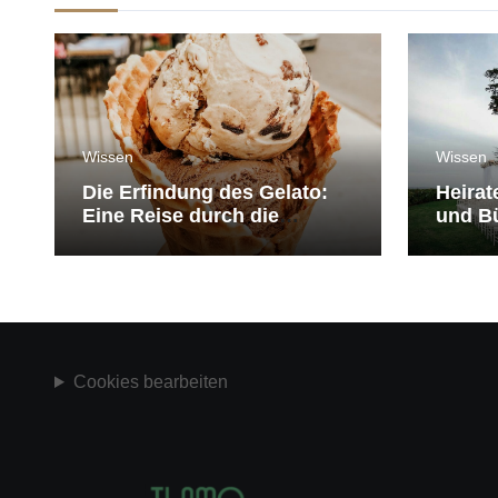
Wissen
Wissen
Die Erfindung des Gelato:
Heirat
Eine Reise durch die
und Bü
Geschichte der Eiscreme
medit
Cookies bearbeiten