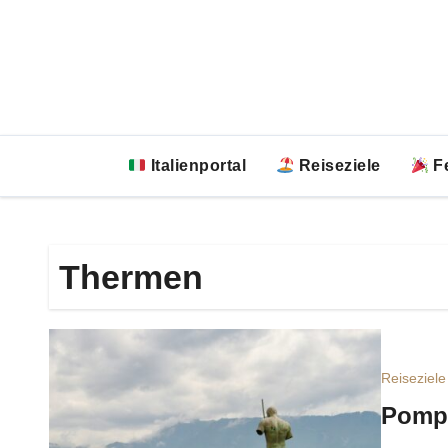
Zum
Inhalt
springen
Italienportal
Reiseziele
Fe
Thermen
Reiseziele
Pompe