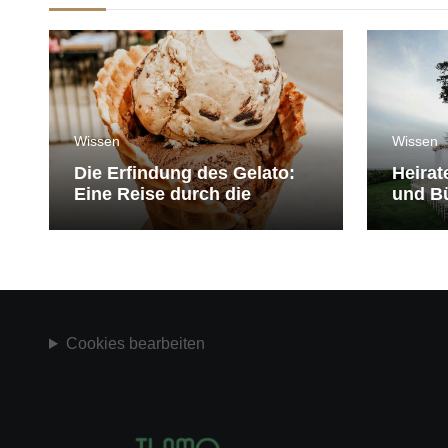
Wissen
Wissen
Die Erfindung des Gelato:
Heirat
Eine Reise durch die
und Bü
Geschichte der Eiscreme
medit
Cookies bearbeiten