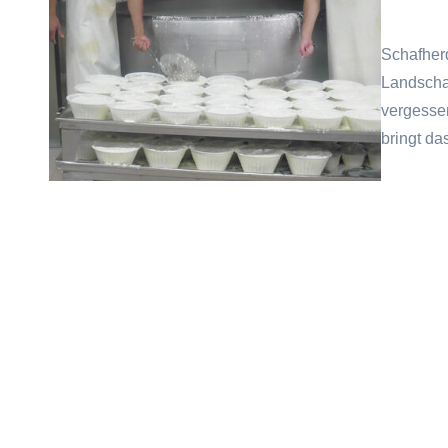
Schafher
Landschaf
vergesse
bringt d